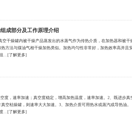
的组成部分及工作原理介绍
真空干燥罐内被干燥产品蒸发出的水蒸气作为传热介质，在加热器和被干
加热方法与煤油气相干燥加热类似。加热均匀性非常好，加热效率高并且
组…[了解更多]
真空度，速率加速；真空度稳定，增高加热温度，速率加速。2、既进步真
片真空枯燥罐，则速率大大加速。3、加热介质可用热水或蒸汽或导热油。
渡…[了解更多]